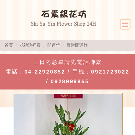
首頁
花禮這裡買
開運竹
聚財開運竹
三日內急單請先電話聯繫
電話：
04-22920852
/ 手機：
0921723022
/
0928999865