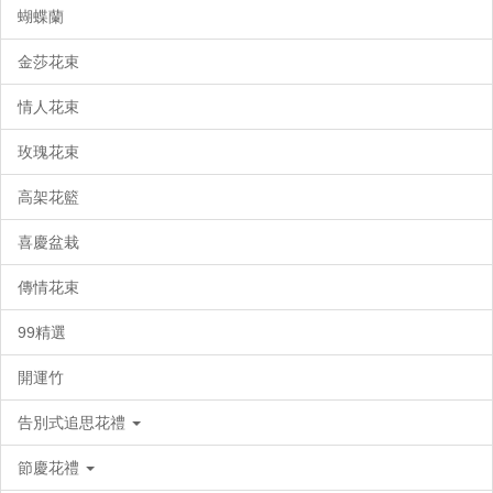
蝴蝶蘭
金莎花束
情人花束
玫瑰花束
高架花籃
喜慶盆栽
傳情花束
99精選
開運竹
告別式追思花禮
節慶花禮