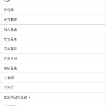
花束
蝴蝶蘭
金莎花束
情人花束
玫瑰花束
高架花籃
喜慶盆栽
傳情花束
99精選
開運竹
告別式追思花禮