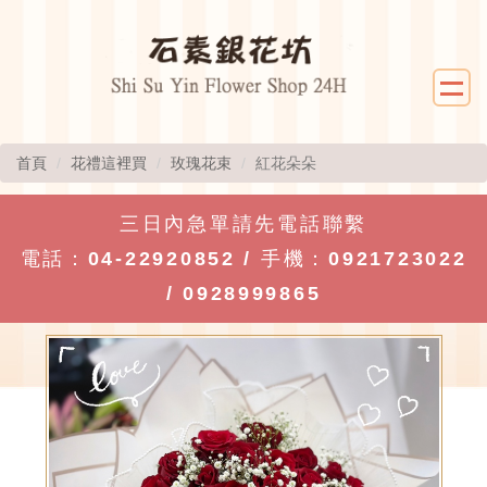
首頁
花禮這裡買
玫瑰花束
紅花朵朵
三日內急單請先電話聯繫
電話：
04-22920852
/ 手機：
0921723022
/
0928999865