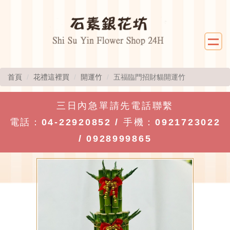
首頁
花禮這裡買
開運竹
五福臨門招財貓開運竹
三日內急單請先電話聯繫
電話：
04-22920852
/ 手機：
0921723022
/
0928999865