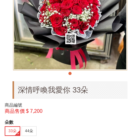
深情呼喚我愛你 33朵
商品編號
商品售價
$ 7,200
朵數
33朵
44朵