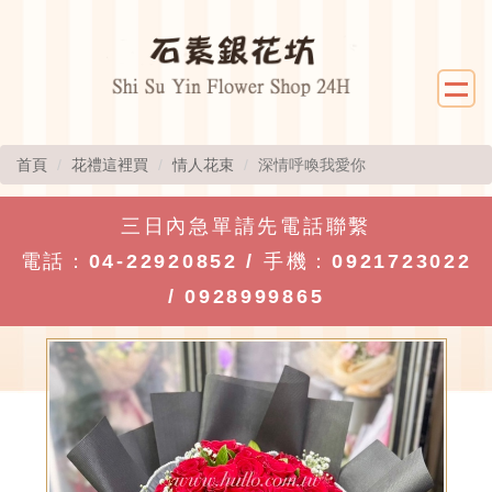
首頁
花禮這裡買
情人花束
深情呼喚我愛你
三日內急單請先電話聯繫
電話：
04-22920852
/ 手機：
0921723022
/
0928999865