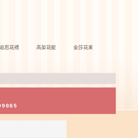
追思花禮
高架花籃
金莎花束
99865