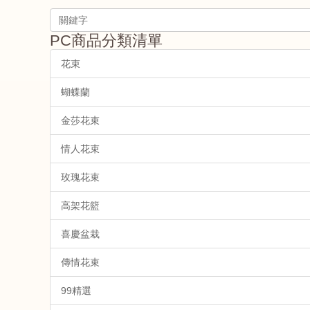
PC商品分類清單
花束
蝴蝶蘭
金莎花束
情人花束
玫瑰花束
高架花籃
喜慶盆栽
傳情花束
99精選