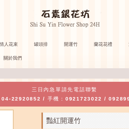
情人花束
罐頭排
開運竹
蘭花花禮
關於我們
三日內急單請先電話聯繫
：
04-22920852
/ 手機：
0921723022
/
09289
豔紅開運竹