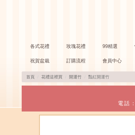
各式花禮
玫瑰花禮
99精選
祝賀盆栽
訂購流程
會員中心
首頁
花禮這裡買
開運竹
豔紅開運竹
電話