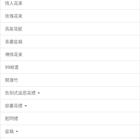
情人花束
玫瑰花束
高架花籃
喜慶盆栽
傳情花束
99精選
開運竹
告別式追思花禮
節慶花禮
慰問禮
盆栽