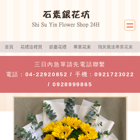
首頁
花禮這裡買
節慶花禮
畢業花束
飛黃騰達畢業花束
三日內急單請先電話聯繫
電話：
04-22920852
/ 手機：
0921723022
/
0928999865