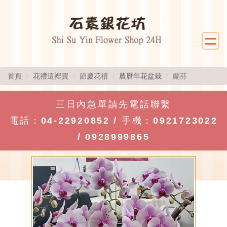
首頁
花禮這裡買
節慶花禮
農曆年花盆栽
蘭芬
三日內急單請先電話聯繫
電話：
04-22920852
/ 手機：
0921723022
/
0928999865