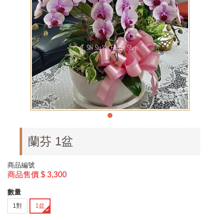
蘭芬 1盆
商品編號
商品售價
$ 3,300
數量
1對
1盆