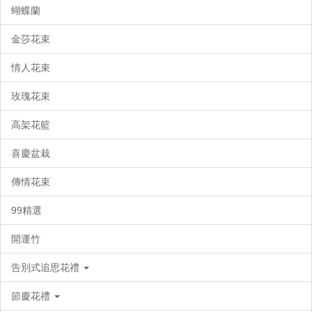
蝴蝶蘭
金莎花束
情人花束
玫瑰花束
高架花籃
喜慶盆栽
傳情花束
99精選
開運竹
告別式追思花禮
節慶花禮