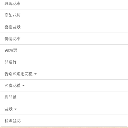
玫瑰花束
高架花籃
喜慶盆栽
傳情花束
99精選
開運竹
告別式追思花禮
節慶花禮
慰問禮
盆栽
精緻盆花