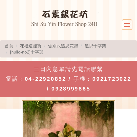
首頁
花禮這裡買
告別式追思花禮
追思十字架
[hullo-no2]十字架
三日內急單請先電話聯繫
電話：
04-22920852
/ 手機：
0921723022
/
0928999865