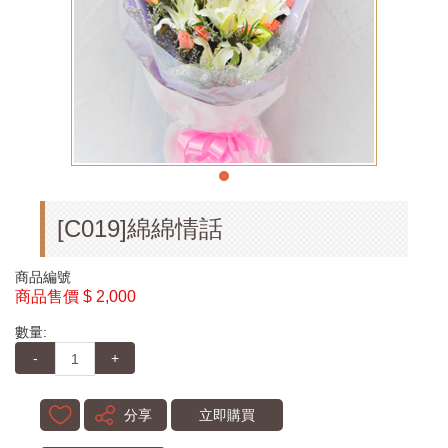
[C019]綿綿情話
商品編號
商品售價
$ 2,000
數量:
-
+
分享
立即購買