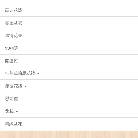
高架花籃
喜慶盆栽
傳情花束
99精選
開運竹
告別式追思花禮
節慶花禮
慰問禮
盆栽
精緻盆花