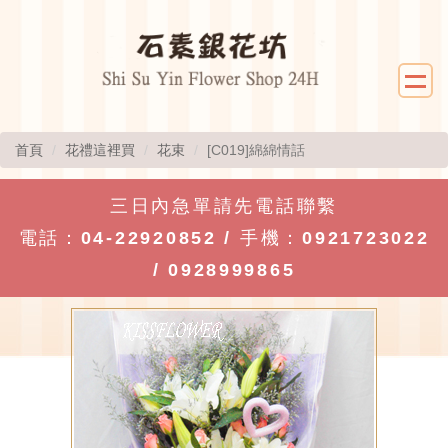
首頁
花禮這裡買
花束
[C019]綿綿情話
三日內急單請先電話聯繫
電話：
04-22920852
/ 手機：
0921723022
/
0928999865