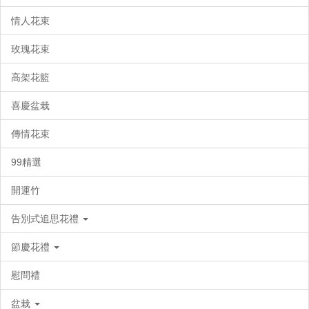
情人花束
玫瑰花束
高架花籃
喜慶盆栽
傳情花束
99精選
開運竹
告別式追思花禮
節慶花禮
慰問禮
盆栽