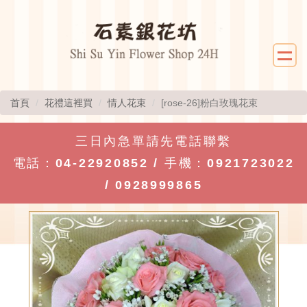
首頁
花禮這裡買
情人花束
[rose-26]粉白玫瑰花束
三日內急單請先電話聯繫
電話：
04-22920852
/ 手機：
0921723022
/
0928999865