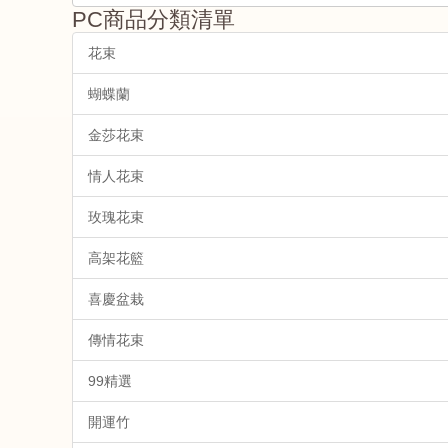
PC商品分類清單
花束
蝴蝶蘭
金莎花束
情人花束
玫瑰花束
高架花籃
喜慶盆栽
傳情花束
99精選
開運竹