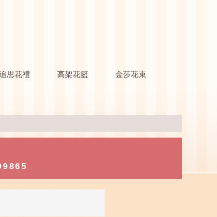
追思花禮
高架花籃
金莎花束
99865