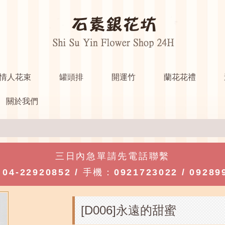
情人花束
罐頭排
開運竹
蘭花花禮
關於我們
三日內急單請先電話聯繫
：
04-22920852
/ 手機：
0921723022
/
09289
[D006]永遠的甜蜜