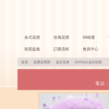
各式花禮
玫瑰花禮
99精選
祝賀盆栽
訂購流程
會員中心
首頁
花禮這裡買
金莎花束
[D006]永遠的甜蜜
電話